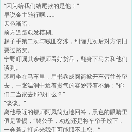
“因为给我们结尾款的是他！”
早说金主随行啊……
天色渐暗。
前方道路愈发模糊。
趟子手第二次与贼匪交涉，纠缠几次后对方依旧
要过路费。
宁野叮嘱其余镖师看好货品，翻身下马去和他们
谈判。
裴司坐在马车里，用书卷成圆筒掀开车帘往外望
去，一张温润中透着贵气的容貌带着不解：“你
们二当家去那做什么？”
“谈谈。”
离他最近的镖师阿凤简短地回答，黑色的眼睛里
俱是警惕，“裴公子，劝您还是将车帘子放下，
一会若是打起来我们可能顾不上您。”