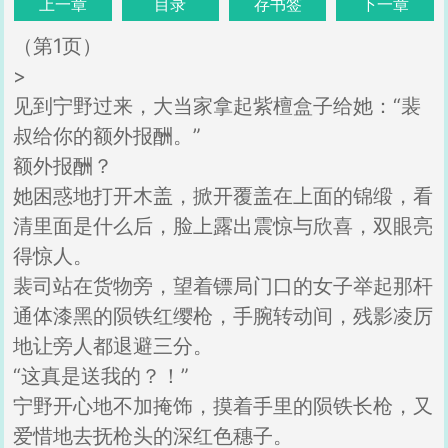
上一章
目录
存书签
下一章
（第1页）
>
见到宁野过来，大当家拿起紫檀盒子给她：“裴
叔给你的额外报酬。”
额外报酬？
她困惑地打开木盖，掀开覆盖在上面的锦缎，看
清里面是什么后，脸上露出震惊与欣喜，双眼亮
得惊人。
裴司站在货物旁，望着镖局门口的女子举起那杆
通体漆黑的陨铁红缨枪，手腕转动间，残影凌厉
地让旁人都退避三分。
“这真是送我的？！”
宁野开心地不加掩饰，摸着手里的陨铁长枪，又
爱惜地去抚枪头的深红色穗子。