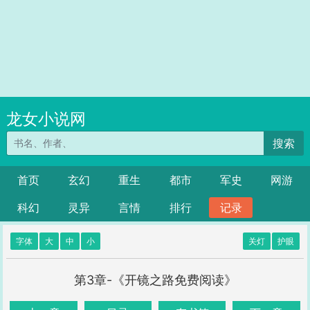
龙女小说网
搜索
首页
玄幻
重生
都市
军史
网游
科幻
灵异
言情
排行
记录
字体
大
中
小
关灯
护眼
第3章-《开镜之路免费阅读》