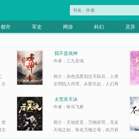
都市
军史
网游
科幻
灵异
我不是戏神
作者：三九音域
无
简介：赤色流星划过天际后，人类
，介
文明陷入停滞。从那天起，人们再
寻常
也无法制造一枚火箭，一颗核弹，
...
一架飞机，一台汽车近代科...
太荒吞天诀
作者：铁马飞桥
』世
简介：天地皆灵，万物皆苟，无名
楼主
天地之始，有名万物之母，此乃吞
黑夜
天神鼎，可凝精作物，并八荒之