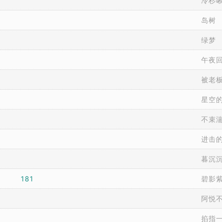
冷杉
岛树
绿梦
午夜
被老
星空
不束
进击
暮沉
181
碧影
阿悦
掐指