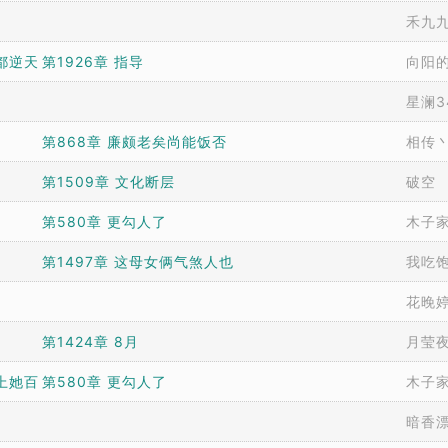
禾九
都逆天
第1926章 指导
向阳
星澜3
第868章 廉颇老矣尚能饭否
相传
第1509章 文化断层
破空
第580章 更勾人了
木子
第1497章 这母女俩气煞人也
我吃
花晚
第1424章 8月
月莹
上她百
第580章 更勾人了
木子
暗香