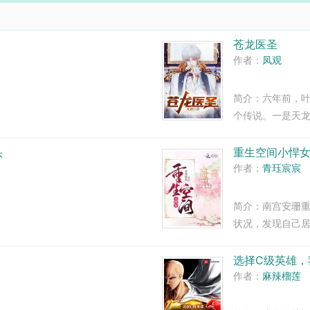
..
心。得此鼎，吞四海，容八荒...
苍龙医圣
作者：
凤观
简介：六年前，
个传说。一是天
骨，想死都难！
发现当年救下自
头
重生空间小悍
胎。迟到六年的爱
作者：
青珏宸宸
简介：南宫安珊
状况，发现自己
打猎瘫痪毁容，
过这都不是事儿
选择C级英雄，
避水珠！让她能
作者：
麻辣榴莲
啥，还能治好母
是迟早的事儿！