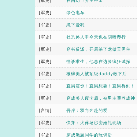
[军史]
在西幻世界里种田
[军史]
绿色电车
[军史]
跪下爱我
[军史]
社恐路人甲今天也在阴暗爬行
[军史]
穿书反派，开局杀了龙傲天男主
[军史]
怪谈求生，他总在边缘疯狂试探
[军史]
破碎美人被顶级daddy救下后
[军史]
直男震惊！直男想要！直男得到！
[军史]
穿成美人废卡后，被男主喂养成神
[言情]
吾岸：双向奔赴的爱
[军史]
快穿：火葬场秒变婚礼现场
[军史]
穿成魅魔同学的玩偶后