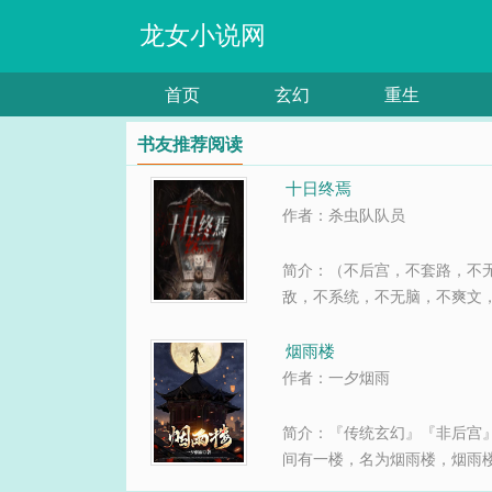
龙女小说网
首页
玄幻
重生
书友推荐阅读
十日终焉
作者：杀虫队队员
简介：（不后宫，不套路，不
敌，不系统，不无脑，不爽文
意者慎入。）当我以为这只是
的一天时，却发现自己被捉到了终
烟雨楼
作者：一夕烟雨
简介：『传统玄幻』『非后宫
间有一楼，名为烟雨楼，烟雨
李庆之，有着绝代天骄之称，