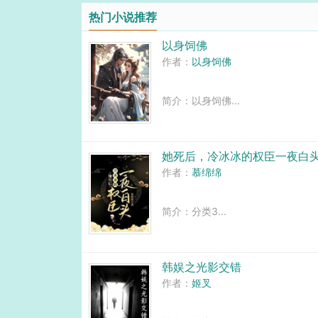
之中执掌生死，然而，世人所不.
热门小说推荐
以身饲佛
作者：
以身饲佛
简介：以身饲佛...
她死后，冷冰冰的权臣一夜白
作者：
慕绵绵
简介：分类3...
韩娱之光影交错
作者：
姬叉