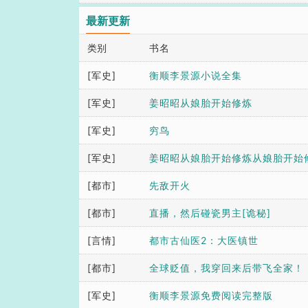
最新更新
类别
书名
[军史]
衡顺李景源小说全集
[军史]
姜昭昭从娘胎开始修炼
[军史]
穷鸟
[军史]
姜昭昭从娘胎开始修炼从娘胎开始
[都市]
度云
先敌开火
[都市]
直播，然后碰瓷男主[诡秘]
[言情]
都市古仙医2：大医镇世
[都市]
全球贬值，我穿回来后带飞全家！
[军史]
衡顺李景源免费阅读完整版