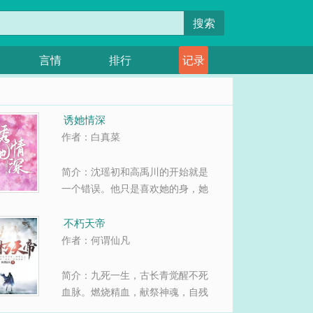
搜索
言情
排行
记录
诱她情深
作者：白真菜
简介：沈瑶初和高禹川的开始就是
一个错误。他只是喜欢她的身，她
却妄想得到他的心。因为意外来的
孩子，他把她娶回了家，把一个...
不朽天帝
作者：何谓仙凡
简介：九死一生，古长青觉醒不死
血脉。燃烧精血，献祭神魂，自残
炼体，丹毒淬道。出生微末，亦有