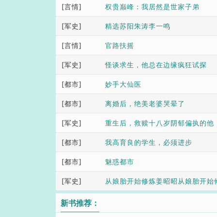
[言情]
权贵巅峰：我居然是世家子弟
[军史]
精选苏阳朱涛李一鸣
[言情]
官路扶摇
[军史]
怪谈求生，他总在边缘疯狂试探
[都市]
妙手大仙医
[都市]
离婚后，绝美老婆哭晕了
[军史]
重生后，救赎十八岁阴郁偏执的他
[都市]
我高育良的学生，必须进步
[都市]
魅惑都市
[军史]
从娘胎开始修炼姜昭昭从娘胎开始
文完整版
新书推荐：