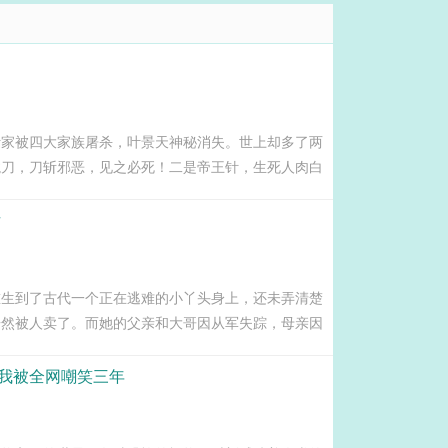
吞天之志，天道弃子，也要与天...
叶家被四大家族屠杀，叶景天神秘消失。世上却多了两
龙刀，刀斩邪恶，见之必死！二是帝王针，生死人肉白
而他便是这两个传说的缔造者！六年后，王者归来，却
己的绝色女人竟变成瘫痪丑女，还帮他生了一对龙凤
女
，对四大家族的恨和怒，他要一一偿还！...
重生到了古代一个正在逃难的小丫头身上，还未弄清楚
居然被人卖了。而她的父亲和大哥因从军失踪，母亲因
三哥从小体弱多病，还有几个弟妹饿的肚子咕咕叫。不
。天生神力！让她轻而易举地解决了打她家主意的人。
我被全网嘲笑三年
在水里找到充足的食物。空间百货系统！让她要啥有
亲和三哥。买田地，建院子，置铺子，家人们健康团圆
只是中途突然冒出的那个谁谁谁，我和你不熟，你别总