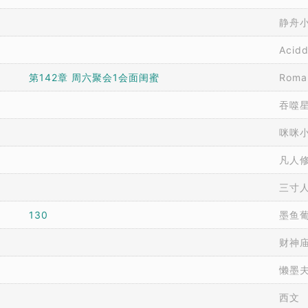
静舟
Acid
第142章 周六聚会1会面闺蜜
Roma
吞噬
咪咪
凡人
三寸
130
墨鱼
财神
懒墨
西文