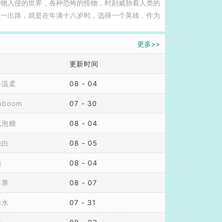
怪物入侵的世界，各种恐怖的怪物，时刻威胁着人类的
谁谁谁你确定不要我吗？那我现在就走了？南宫安珊转
唯一出路，就是在年满十八岁时，选择一个英雄，作为
腿PS1本文1V1，架空，架的很空，考究党请慎入。2
。一旦契合成功，就能得到英雄们的天赋能力，成为强
定会有超越现实的情节，看着爽就行了，接受不了勿
穿越而来的陈业，惊讶的发现，大家所契合的英雄，全
更多>>
，否则反弹。...
别人都在追求S级英雄天赋，只有陈业知道，C级英
更新时间
王，才是无敌的。于是，在盛大的毕业典礼上，陈业毫
合光头体质，却被全网嘲笑！哈哈！这哥们牛逼，敢在
小温柔
08 - 04
级英雄天赋？笑死！C级英雄早就是公认的废物天赋
师，昏过去了！面对嘲笑，陈业只是默默的坚持锻炼。
iuboom
07 - 30
的光头，开始不当人了...
气泡糖
08 - 04
独白
08 - 05
绵
08 - 04
不界
08 - 07
如水
07 - 31