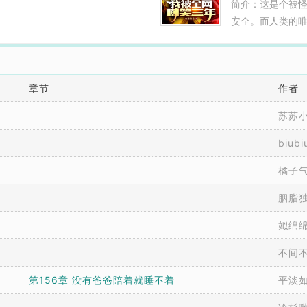
简介：这是个被
是凑上来。那个
安全。而人类的
头就抱紧了他的大
自己的契合对象
本文有空间，肯
者，反杀怪物。
进。3拒绝人身攻击
部出自一拳超人。
章节
作者
雄中的光头大魔
不犹豫的选择契
苏苏
直播中选择契合C
卧槽！快看他老
biub
三年后。一个无敌
橘子
胭脂
姒绵
不间
第156章 没有爸爸陪着就睡不着
平淡