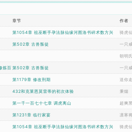
章节
作者
第1054章 祖巫断手孕法脉仙缘河图洛书碎术数方兴
骑虎
第502章 古兽叛徒
一只
朝明
修炼百
第502章 古兽叛徒
一只
第1179章 修改刑期
送你
432和克莱恩莫雷蒂的初次体验
秉烟
第一千一百七十七章 调虎离山
超爽
第1231章 临行家宴
凛寒
第1054章 祖巫断手孕法脉仙缘河图洛书碎术数方兴
骑虎