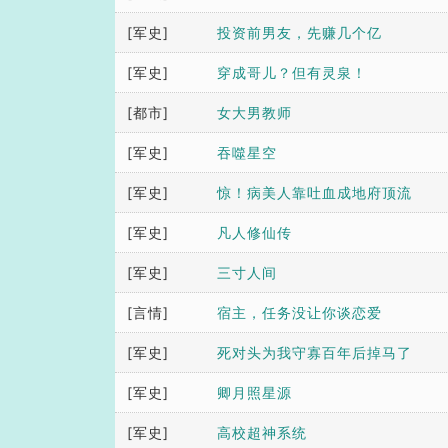
[军史]
投资前男友，先赚几个亿
[军史]
穿成哥儿？但有灵泉！
[都市]
女大男教师
[军史]
吞噬星空
[军史]
惊！病美人靠吐血成地府顶流
[军史]
凡人修仙传
[军史]
三寸人间
[言情]
宿主，任务没让你谈恋爱
[军史]
死对头为我守寡百年后掉马了
[军史]
卿月照星源
[军史]
高校超神系统