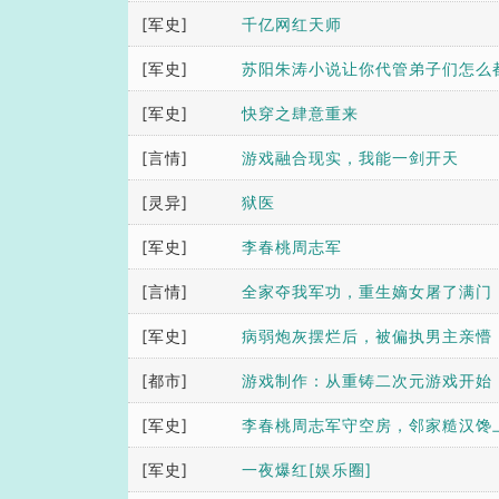
[军史]
千亿网红天师
[军史]
苏阳朱涛小说让你代管弟子们怎么
[军史]
了笔趣阁
快穿之肆意重来
[言情]
游戏融合现实，我能一剑开天
[灵异]
狱医
[军史]
李春桃周志军
[言情]
全家夺我军功，重生嫡女屠了满门
[军史]
病弱炮灰摆烂后，被偏执男主亲懵
[都市]
游戏制作：从重铸二次元游戏开始
[军史]
李春桃周志军守空房，邻家糙汉馋
[军史]
度云
一夜爆红[娱乐圈]