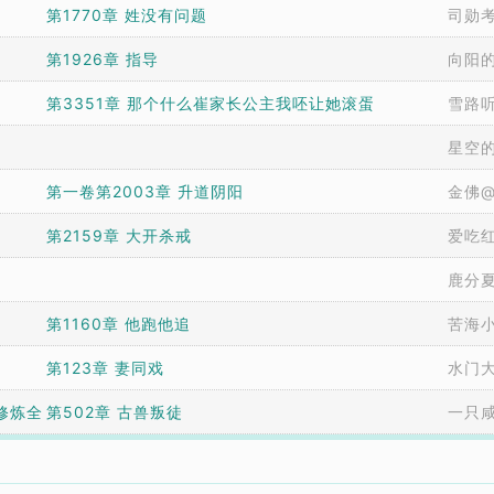
第1770章 姓没有问题
司勋
第1926章 指导
向阳
第3351章 那个什么崔家长公主我呸让她滚蛋
雪路
星空
第一卷第2003章 升道阴阳
金佛@q
第2159章 大开杀戒
爱吃
鹿分
第1160章 他跑他追
苦海
第123章 妻同戏
水门
修炼全
第502章 古兽叛徒
一只