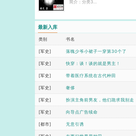
简介：分类3...
最新入库
类别
书名
[军史]
落魄少爷小裙子一穿第30个了
[军史]
快穿：谈！谈的就是男主！
[军史]
带着医疗系统在古代种田
[军史]
奢侈
[军史]
扮演主角前男友，他们跪求我别走
[军史]
向导点广告续命
[都市]
无意引诱