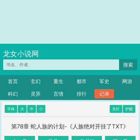
龙女小说网
搜索
首页
玄幻
重生
都市
军史
网游
科幻
灵异
言情
排行
记录
字体
大
中
小
关灯
护眼
第78章 蛇人族的计划-《人族绝对开挂了TXT》