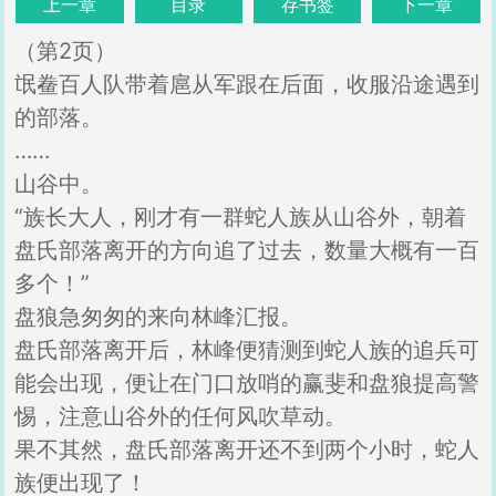
上一章
目录
存书签
下一章
（第2页）
氓鲞百人队带着扈从军跟在后面，收服沿途遇到
的部落。
……
山谷中。
“族长大人，刚才有一群蛇人族从山谷外，朝着
盘氏部落离开的方向追了过去，数量大概有一百
多个！”
盘狼急匆匆的来向林峰汇报。
盘氏部落离开后，林峰便猜测到蛇人族的追兵可
能会出现，便让在门口放哨的赢斐和盘狼提高警
惕，注意山谷外的任何风吹草动。
果不其然，盘氏部落离开还不到两个小时，蛇人
族便出现了！