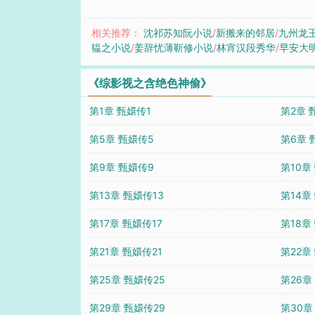
相关推荐：
沈祁苏知阮小说
/
新搬来的邻居
/
九州龙
韫之小说
/
姜辞忧薄靳修小说
/
林宵汉段秀华
/
早安大
《综影视之含绝色神偷》
第1章 甄嬛传1
第2章 
第5章 甄嬛传5
第6章 
第9章 甄嬛传9
第10章
第13章 甄嬛传13
第14章
第17章 甄嬛传17
第18章
第21章 甄嬛传21
第22章
第25章 甄嬛传25
第26章
第29章 甄嬛传29
第30章