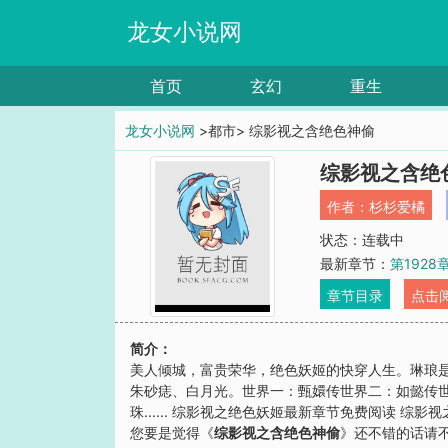
龙女小说网
首页
玄幻
重生
龙女小说网
>都市> 综影视之含绝色神偷
综影视之含绝
作者：
杉杉爱橘
状态：连载中
最新章节：
第1928
章节目录
点击
简介：
美人倾城，富贵荣华，绝色妖姬的快穿人生。琳琅
朱砂痣、白月光。世界一：甄嬛传世界二：如懿传
珠...... 综影视之绝色妖姬最新章节免费阅读 综
您要是觉得《
综影视之含绝色神偷
》还不错的话请