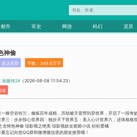
都市
军史
网游
科幻
灵异
色神偷
直达底部
字数：349.6万字
章 如懿传24
（2026-08-08 11:54:23）
阅读
是一株空谷铃兰，修炼百年成精，历劫被天雷劈到异世界，开启了一段奇
世界三：步步惊心世界四：独步天下世界五：美人心计世界六：还珠格格
影视之含绝色神偷 综影视之绝美 综影视妖女婠婠小说 杉杉爱橘
不要忘记向您QQ群和微博微信里的朋友推荐哦！