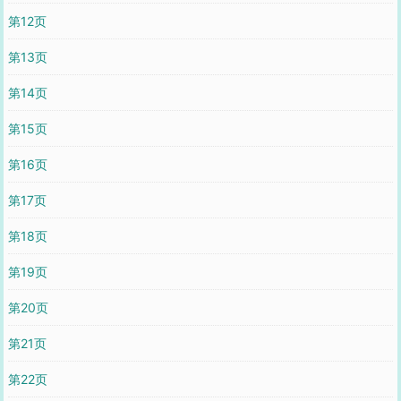
第12页
第13页
第14页
第15页
第16页
第17页
第18页
第19页
第20页
第21页
第22页