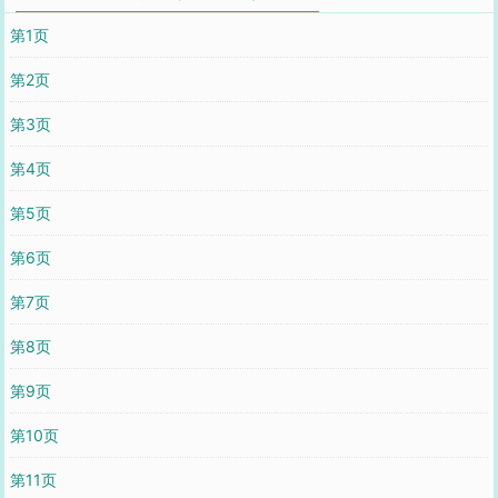
第1页
第2页
第3页
第4页
第5页
第6页
第7页
第8页
第9页
第10页
第11页