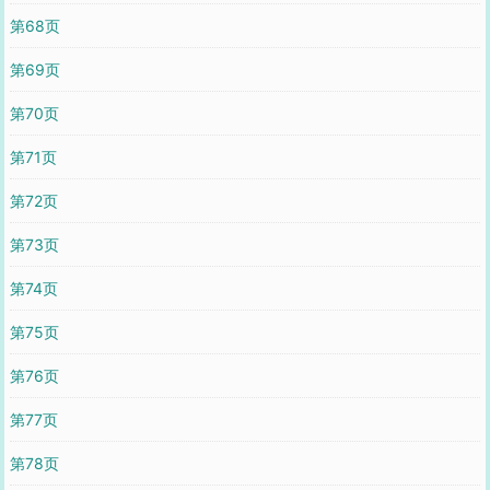
第68页
第69页
第70页
第71页
第72页
第73页
第74页
第75页
第76页
第77页
第78页