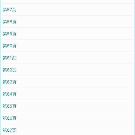
第57页
第58页
第59页
第60页
第61页
第62页
第63页
第64页
第65页
第66页
第67页