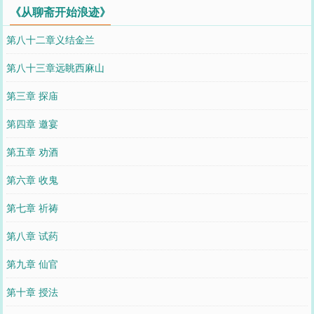
《从聊斋开始浪迹》
第八十二章义结金兰
第八十三章远眺西麻山
第三章 探庙
第四章 邀宴
第五章 劝酒
第六章 收鬼
第七章 祈祷
第八章 试药
第九章 仙官
第十章 授法