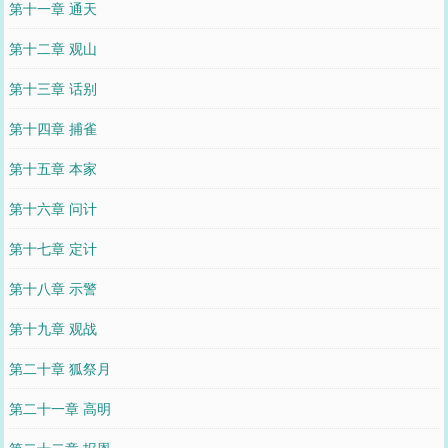
第十一章 通天
第十二章 观山
第十三章 话别
第十四章 捕雀
第十五章 本家
第十六章 问计
第十七章 定计
第十八章 示警
第十九章 观战
第二十章 狐祭月
第二十一章 高明