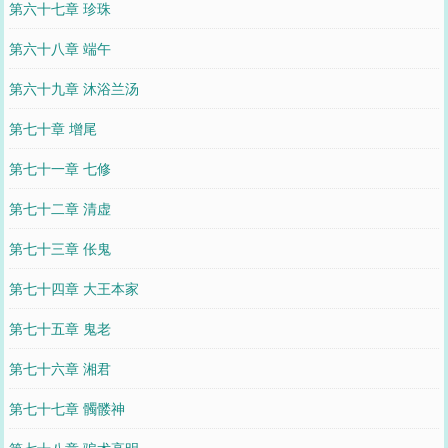
第六十七章 珍珠
第六十八章 端午
第六十九章 沐浴兰汤
第七十章 增尾
第七十一章 七修
第七十二章 清虚
第七十三章 伥鬼
第七十四章 大王本家
第七十五章 鬼老
第七十六章 湘君
第七十七章 髑髅神