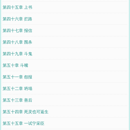
第四十五章 上书
第四十六章 拦路
第四十七章 报信
第四十八章 围杀
第四十九章 斗鬼
第五十章 斗嘴
第五十一章 怨报
第五十二章 坍塌
第五十三章 善后
第五十四章 死灵也可返生
第五十五章 一试宁采臣