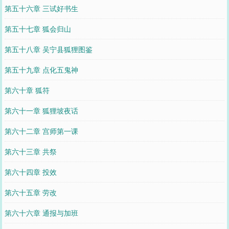
第五十六章 三试好书生
第五十七章 狐会归山
第五十八章 吴宁县狐狸图鉴
第五十九章 点化五鬼神
第六十章 狐符
第六十一章 狐狸坡夜话
第六十二章 宫师第一课
第六十三章 共祭
第六十四章 投效
第六十五章 劳改
第六十六章 通报与加班