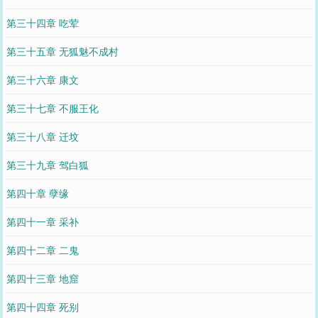
第三十四章 吃荤
第三十五章 无狐魅不成村
第三十六章 康文
第三十七章 不服王化
第三十八章 迁坟
第三十九章 驾白狐
第四十章 孽缘
第四十一章 采补
第四十二章 二鬼
第四十三章 地窟
第四十四章 死别