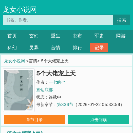
龙女小说网
搜索
首页
玄幻
重生
都市
军史
网游
科幻
灵异
言情
排行
记录
龙女小说网
>言情> 5个大佬宠上天
5个大佬宠上天
作者：
一七的七
直达底部
状态：连载中
最新章节：
第336节
（2026-01-22 05:33:59）
章节目录
点击阅读
《5个大佬宠上天》