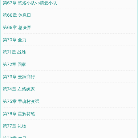
第67章 悠洛小队vs清云小队
第68章 休息日
第69章 总决赛
第70章 全力
第71章 战胜
第72章 回家
第73章 云跃商行
第74章 左悠婉家
第75章 吞魂树变强
第76章 星辉符笔
第77章 礼物