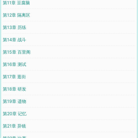
第11章 豆腐脑
第12章 隔离区
第13章 历练
第14章 战斗
第15章 百里阁
第16章 测试
第17章 逛街
第18章 研发
第19章 遗物
第20章 记忆
第21章 异镜