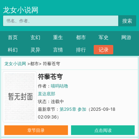
龙女小说网
搜索
首页
玄幻
重生
都市
军史
网游
科幻
灵异
言情
排行
记录
龙女小说网
>都市> 符藜苍穹
符藜苍穹
作者：
喵呜咕噜
直达底部
状态：连载中
最新章节：
第295章 参加
（2025-09-18
02:09:36）
章节目录
点击阅读