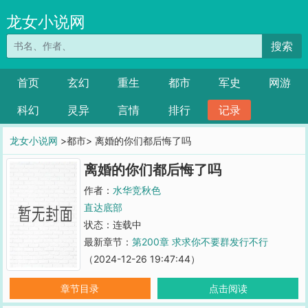
龙女小说网
搜索
首页
玄幻
重生
都市
军史
网游
科幻
灵异
言情
排行
记录
龙女小说网
>都市> 离婚的你们都后悔了吗
离婚的你们都后悔了吗
作者：
水华竞秋色
直达底部
状态：连载中
最新章节：
第200章 求求你不要群发行不行
（2024-12-26 19:47:44）
章节目录
点击阅读