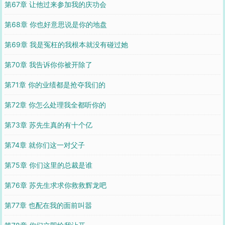
第67章 让他过来参加我的庆功会
第68章 你也好意思说是你的地盘
第69章 我是冤枉的我根本就没有碰过她
第70章 我告诉你你被开除了
第71章 你的业绩都是抢夺我们的
第72章 你怎么处理我全都听你的
第73章 苏先生真的有十个亿
第74章 就你们这一对父子
第75章 你们这里的总裁是谁
第76章 苏先生求求你救救辉龙吧
第77章 也配在我的面前叫嚣