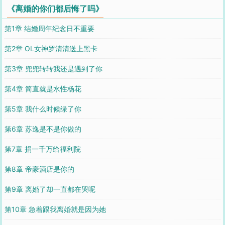
《离婚的你们都后悔了吗》
第1章 结婚周年纪念日不重要
第2章 OL女神罗清清送上黑卡
第3章 兜兜转转我还是遇到了你
第4章 简直就是水性杨花
第5章 我什么时候绿了你
第6章 苏逸是不是你做的
第7章 捐一千万给福利院
第8章 帝豪酒店是你的
第9章 离婚了却一直都在哭呢
第10章 急着跟我离婚就是因为她