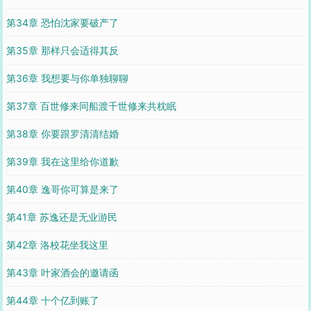
第34章 恐怕沈家要破产了
第35章 那样只会适得其反
第36章 我想要与你单独聊聊
第37章 百世修来同船渡千世修来共枕眠
第38章 你要跟罗清清结婚
第39章 我在这里给你道歉
第40章 逸哥你可算是来了
第41章 苏逸还是无业游民
第42章 洛校花坐我这里
第43章 叶家酒会的邀请函
第44章 十个亿到账了