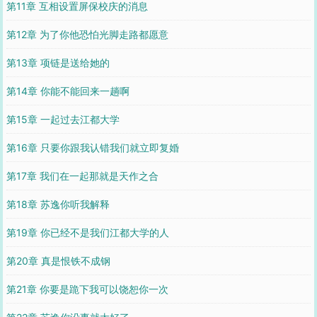
第11章 互相设置屏保校庆的消息
第12章 为了你他恐怕光脚走路都愿意
第13章 项链是送给她的
第14章 你能不能回来一趟啊
第15章 一起过去江都大学
第16章 只要你跟我认错我们就立即复婚
第17章 我们在一起那就是天作之合
第18章 苏逸你听我解释
第19章 你已经不是我们江都大学的人
第20章 真是恨铁不成钢
第21章 你要是跪下我可以饶恕你一次