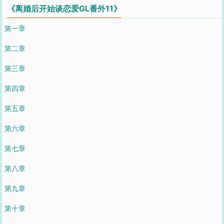
《离婚后开始谈恋爱GL番外11》
第一章
第二章
第三章
第四章
第五章
第六章
第七章
第八章
第九章
第十章