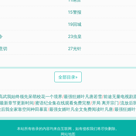
15警报
19回城
令
23虫皇
意切
27光针
全部目录
»
高武我始终领先呆萌校花一个境界
/
最强狂婿叶凡唐若雪
/
前途无量电视剧
T最新章节更新时间
/
蜜语纪全集在线观看免费完整
/
开局 离开宗门
/
流放后
放后我全家靠空间种田暴富
/
最强女婿叶凡全文免费阅读叶凡唐
/
最强狂婿叶
本站所有收录的内容均来自互联网，如有侵权我们将尽快删除。
网站地图