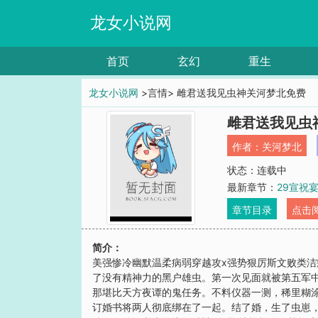
龙女小说网
首页
玄幻
重生
龙女小说网
>言情> 雌君送我见虫神关河梦北免费
雌君送我见虫
作者：
关河梦北
状态：连载中
最新章节：
29宣祝
章节目录
点击
简介：
美强惨冷幽默温柔病弱穿越攻x强势狠厉斯文败类
了没有精神力的黑户雄虫。第一次见面就被第五军
那堪比天方夜谭的鬼任务。不料仪器一测，稀里糊
订婚书将两人彻底绑在了一起。结了婚，生了虫崽