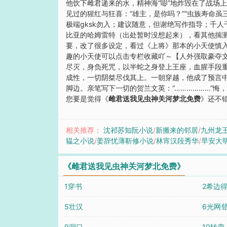
他饮下雌君递来的水，精神海“嘭”地炸毁在了战场
见过的猩红与狂喜：“雄主，是你吗？”“虫族寿命虽
极端gksk勿入；建议随意，但谢绝写作指导；千
比亚的哈姆雷特（出处暂时没想起来），看其他揣
要，改了很多设定，看过《上将》那本的小天使慎入
趣的小天使可以点击专栏收藏吖～【人外强取豪夺
尽灭，身负死咒，以半蛇之身登上王座，血腥手段
成性，一切阴桀尽伐其上。一朝穿越，他成了预言中
脚边。亲笔写下一切的贺兰文英：“………………”
您要是觉得《
雌君送我见虫神关河梦北免费
》还不
相关推荐：
沈祁苏知阮小说
/
新搬来的邻居
/
九州龙
韫之小说
/
姜辞忧薄靳修小说
/
林宵汉段秀华
/
早安大
《雌君送我见虫神关河梦北免费》
1穿书
2希边
5壮汉
6光网
9洞口
10转变