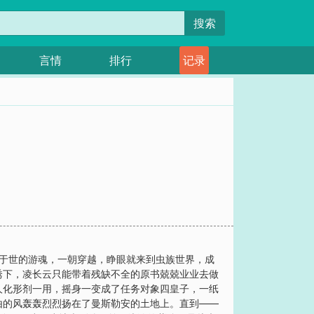
搜索
言情
排行
记录
泊于世的游魂，一朝穿越，睁眼就来到虫族世界，成
诱下，凌长云只能带着残缺不全的原书兢兢业业去做
人化形剂一用，摇身一变成了任务对象四皇子，一纸
由的风轰轰烈烈扬在了曼斯勒安的土地上。直到——