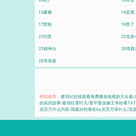
13豪赌
14监视
17禁制
18胜了
21问责
22虫皇
25精神台
26情真
29宣祝宴
精彩推荐：
蜜语纪在线观看免费播放电视剧大全最
/
的高武故事
/
最强狂胥叶凡
/
娶平妻改嫁王爷给看TX
吴百万什么内容
/
我最好的朋友by吴百万讲什么
/
流