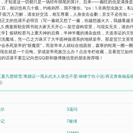
上，才知道这一切都只是一场经年彻尾的算计。后来——癫狂的虫皇满身
三百，相识也有几十载，约格则昂，我不懂你。”ps：1.非典型虫族文，私设
人千面万人万解，请友好交流，相互尊重，人身攻击会删；弃文不必告知
测正文的也请不必明言（写一遍就又想了一遍，你越想越火大，我越看越无
5.携曼斯勒安两书祝大家天天开心～架空虚构背景，与现实无关，请勿代入
文学】炼狱蛇君与上重天神的后裔，半神半魔的淆杂血统，天道亲证的灭
重洗魔域，凭一己之力诛灭了大半面神族谱系的地狱皇帝。那是贺兰文英
会杀死皇帝的“斩魔星”，而皇帝本人就站在他面前，森寒的蛇尾一圈一
悔，现在就是一个后悔。穿成皇帝死敌怎么办？点击专栏收藏，且看贺兰如何
错的话请不要忘记向您QQ群和微博微信里的朋友推荐哦！
王夏凡楚晴雪
/
离婚证一甩从此夫人谁也不爱
/
林峰宁欣小说
/
再见青春杨磊
明
/
得尔
3逼问
登记
7被堵
11纳恒