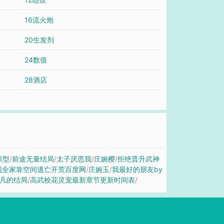
16流火炮
20生发剂
24数值
28酒店
原型
/
前途无量结局
/
太子厌恶我
/
庄婉樱
/
拒绝晋升武神
我全家靠空间逃亡开荒百度网
/
庄婉玉
/
我最好的朋友by
凡的结局
/
高武校花灵宠最新章节更新时间表
/