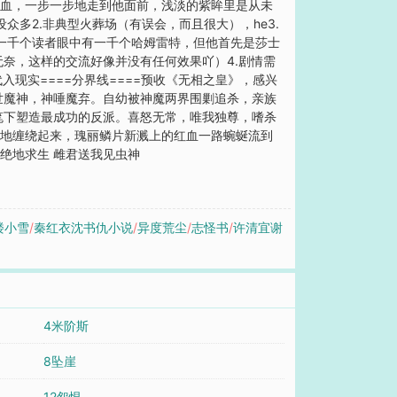
是血，一步一步地走到他面前，浅淡的紫眸里是从未
众多2.非典型火葬场（有误会，而且很大），he3.
；一千个读者眼中有一千个哈姆雷特，但他首先是莎士
奈，这样的交流好像并没有任何效果吖）4.剧情需
现实====分界线====预收《无相之皇》，感兴
世魔神，神唾魔弃。自幼被神魔两界围剿追杀，亲族
笔下塑造最成功的反派。喜怒无常，唯我独尊，嗜杀
圈地缠绕起来，瑰丽鳞片新溅上的红血一路蜿蜒流到
绝地求生 雌君送我见虫神
楼小雪
/
秦红衣沈书仇小说
/
异度荒尘
/
志怪书
/
许清宜谢
4米阶斯
8坠崖
12怨恨