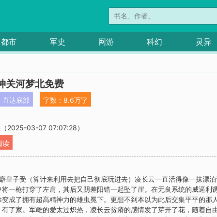
都市
军史
网游
科幻
灵异
神关河梦北免费
直达底部
字数：8.6万字
宴
（2025-03-07 07:07:28）
阅读
洁癖皇子受（算计来利用去把自己彻底玩进去）凌长云一直活得像一抹漂
中将一枪打穿了左肩，其后又阴差阳错一起坠了崖。在无良系统的威逼利
涂变成了拥有超高精神力的雄虫冕下。更想不到本以为此后交集平平的那
，有了家。军雌的爱太过炽热，凌长云贫瘠的感情发了芽开了花，随着自