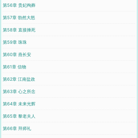
第56章 贵妃殉葬
第57章 勃然大怒
第58章 直接捶死
第59章 珠珠
第60章 燕长安
第61章 信物
第62章 江南盐政
第63章 心之所念
第64章 未来光辉
第65章 黎老夫人
第66章 拜师礼