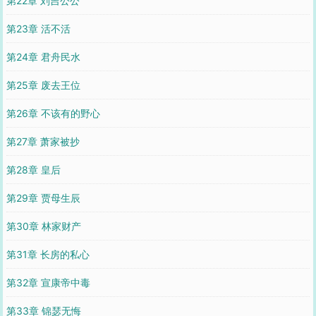
第22章 刘吉公公
第23章 活不活
第24章 君舟民水
第25章 废去王位
第26章 不该有的野心
第27章 萧家被抄
第28章 皇后
第29章 贾母生辰
第30章 林家财产
第31章 长房的私心
第32章 宣康帝中毒
第33章 锦瑟无悔