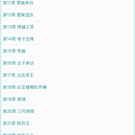
第11章 贾赦来访
第12章 曹家进京
第13章 僭越之罪
第14章 母子交锋
第15章 李婉
第16章 太子来访
第17章 义忠亲王
第18章 白玉镂雕牡丹佩
第19章 蓉城
第20章 三司彻查
第21章 暗羽卫