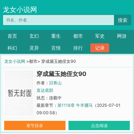
龙女小说网
搜索
首页
玄幻
重生
都市
军史
网游
科幻
灵异
言情
排行
记录
龙女小说网
>都市> 穿成黛玉她侄女90
穿成黛玉她侄女90
作者：
旧青山
直达底部
状态：连载中
最新章节：
第1118章 牛羊骡马
（2025-07-01
09:00:58）
章节目录
点击阅读