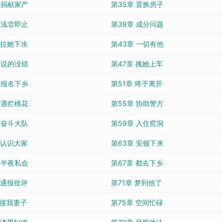
 捐献家产
第35章 置换房子
 浅尝即止
第39章 成分问题
 拉她下水
第43章 一切有他
 说的没错
第47章 拽她上车
 报名下乡
第51章 终于离开
 遇烂桃花
第55章 协助警方
 奋斗大队
第59章 入住窑洞
 认识大家
第63章 安顿下来
 半夜私会
第67章 都去下乡
 通报批评
第71章 梦到他了
 接我妻子
第75章 空间忙碌