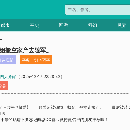
都市
军史
网游
科幻
灵异
_
小姐搬空家产去随军_
直达底部
字数：51.4万字
 四人齐聚
（2025-12-17 22:28:52）
阅读
人家产+男主他超爱】 顾希昭被骗婚、抛弃、被抢走家产。 最后被
间送…
还不错的话请不要忘记向您QQ群和微博微信里的朋友推荐哦！