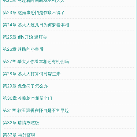
第22章 竟趁着醉酒调戏丞相大人
第23章 这婚事恐怕是作废不得了
第24章 慕大人这几日为何躲着本相
第25章 倒v开始 逛灯会
第26章 迷路的小皇后
第27章 慕大人你看本相还有机会吗
第28章 慕大人打算何时嫁过来
第29章 兔兔病了怎么办
第30章 今晚给本相留个门
第31章 软玉温香在怀自是不宜早起
第32章 请情敌吃饭
第33章 再升官职