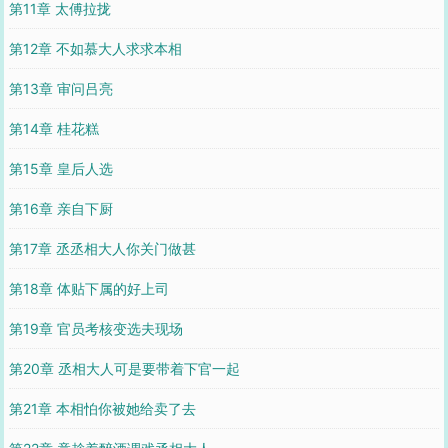
第11章 太傅拉拢
第12章 不如慕大人求求本相
第13章 审问吕亮
第14章 桂花糕
第15章 皇后人选
第16章 亲自下厨
第17章 丞丞相大人你关门做甚
第18章 体贴下属的好上司
第19章 官员考核变选夫现场
第20章 丞相大人可是要带着下官一起
第21章 本相怕你被她给卖了去