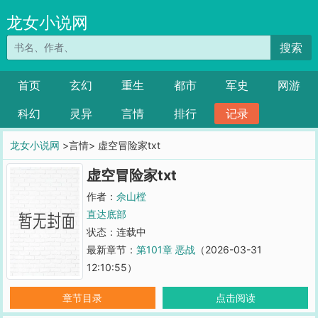
龙女小说网
搜索
首页
玄幻
重生
都市
军史
网游
科幻
灵异
言情
排行
记录
龙女小说网
>言情> 虚空冒险家txt
虚空冒险家txt
作者：
佘山樘
直达底部
状态：连载中
最新章节：
第101章 恶战
（2026-03-31
12:10:55）
章节目录
点击阅读