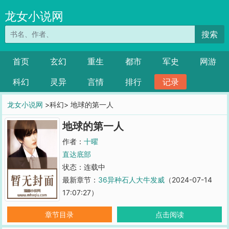
龙女小说网
搜索
首页
玄幻
重生
都市
军史
网游
科幻
灵异
言情
排行
记录
龙女小说网
>科幻> 地球的第一人
地球的第一人
作者：
十曜
直达底部
状态：连载中
最新章节：
36异种石人大牛发威
（2024-07-14
17:07:27）
章节目录
点击阅读