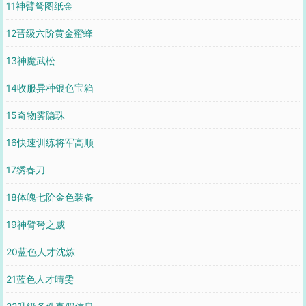
11神臂弩图纸金
12晋级六阶黄金蜜蜂
13神魔武松
14收服异种银色宝箱
15奇物雾隐珠
16快速训练将军高顺
17绣春刀
18体魄七阶金色装备
19神臂弩之威
20蓝色人才沈炼
21蓝色人才晴雯