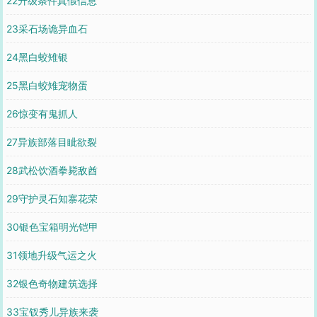
22升级条件真假信息
23采石场诡异血石
24黑白蛟雉银
25黑白蛟雉宠物蛋
26惊变有鬼抓人
27异族部落目眦欲裂
28武松饮酒拳毙敌酋
29守护灵石知寨花荣
30银色宝箱明光铠甲
31领地升级气运之火
32银色奇物建筑选择
33宝钗秀儿异族来袭