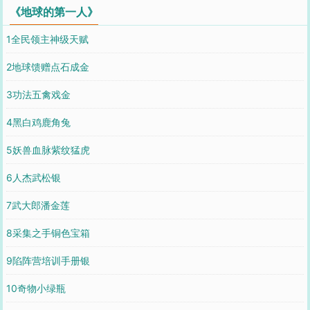
《地球的第一人》
1全民领主神级天赋
2地球馈赠点石成金
3功法五禽戏金
4黑白鸡鹿角兔
5妖兽血脉紫纹猛虎
6人杰武松银
7武大郎潘金莲
8采集之手铜色宝箱
9陷阵营培训手册银
10奇物小绿瓶