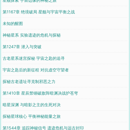
星舰探索 宇宙边缘的神秘之旅
第1167章 绝境破局 星舰与宇宙平衡之战
未知的醒图
神秘星系 实验遗迹的危机与探秘
第1247章 潜入与突破
古老星系迷宫探秘 宇宙之匙的追寻
宇宙之匙后的新征程 对抗虚空守望者
探秘古老遗址寻克制邪恶之力
第1410章 星辰禁锢破敌阵暗渊决战护苍穹
暗星深渊 与暗影之主的生死对决
探秘星球核心 平衡神秘能量之旅
第1544章 追踪神秘信号 遗迹危机与远古封印