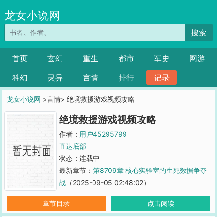
龙女小说网
搜索
首页
玄幻
重生
都市
军史
网游
科幻
灵异
言情
排行
记录
龙女小说网
>言情> 绝境救援游戏视频攻略
绝境救援游戏视频攻略
作者：
用户45295799
直达底部
状态：连载中
最新章节：
第8709章 核心实验室的生死数据争夺
战
（2025-09-05 02:48:02）
章节目录
点击阅读