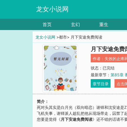
龙女小说网
首页
玄幻
重生
龙女小说网
>都市> 月下安途免费阅读
月下安途免费
作者：
失效的止疼
状态：已完结
最新章节：
第85章 
章节目录
点击
简介：
死对头其实是白月光（双向暗恋）谢铎和沈安途是
飞机失事，谢铎派人趁乱把他从现场带走，囚禁了起
您要是觉得《
月下安途免费阅读
》还不错的话请不