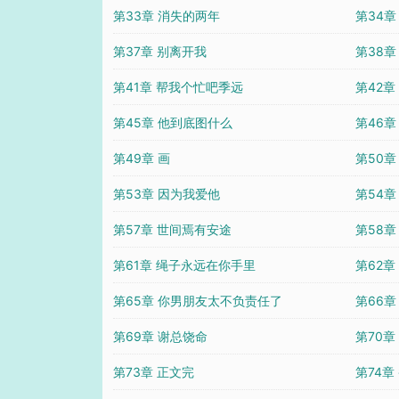
第33章 消失的两年
第34章
第37章 别离开我
第38章
第41章 帮我个忙吧季远
第42章
第45章 他到底图什么
第46章
第49章 画
第50章
第53章 因为我爱他
第54
第57章 世间焉有安途
第58
第61章 绳子永远在你手里
第62章
第65章 你男朋友太不负责任了
第66章
第69章 谢总饶命
第70
第73章 正文完
第74章