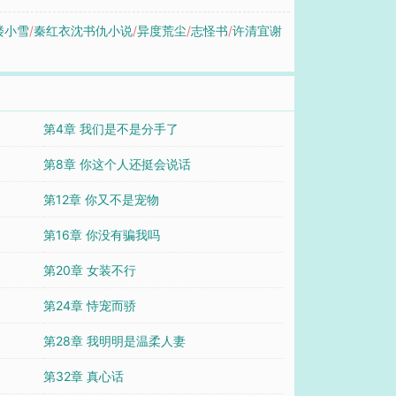
楼小雪
/
秦红衣沈书仇小说
/
异度荒尘
/
志怪书
/
许清宜谢
第4章 我们是不是分手了
第8章 你这个人还挺会说话
第12章 你又不是宠物
第16章 你没有骗我吗
第20章 女装不行
第24章 恃宠而骄
第28章 我明明是温柔人妻
第32章 真心话