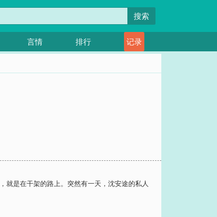
搜索
言情
排行
记录
架，就是在干架的路上。突然有一天，沈安途的私人