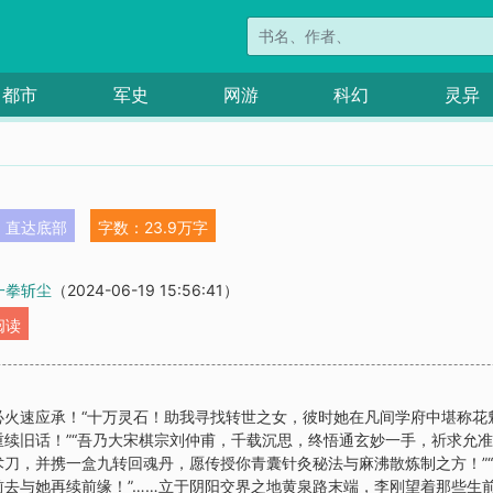
都市
军史
网游
科幻
灵异
直达底部
字数：23.9万字
 一拳斩尘
（2024-06-19 15:56:41）
阅读
火速应承！“十万灵石！助我寻找转世之女，彼时她在凡间学府中堪称花魁
续旧话！”“吾乃大宋棋宗刘仲甫，千载沉思，终悟通玄妙一手，祈求允准
刀，并携一盒九转回魂丹，愿传授你青囊针灸秘法与麻沸散炼制之方！”
去与她再续前缘！”……立于阴阳交界之地黄泉路末端，李刚望着那些生