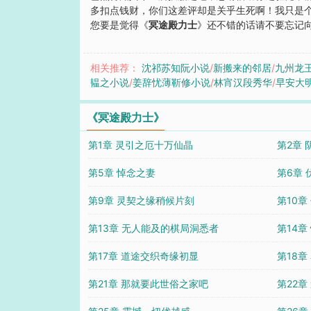
多扣点钱财，你们这差评却是关乎生死啊！我只是个
您要是觉得《
冥途殿力士
》还不错的话请不要忘记
相关推荐：
沈祁苏知阮小说
/
新搬来的邻居
/
九州龙
韫之小说
/
姜辞忧薄靳修小说
/
林宵汉段秀华
/
早安大
《冥途殿力士》
第1章 灵引之厄十万仙晶
第2章
第5章 悼念之妻
第6章
第9章 灵契之缘稍候片刻
第10
第13章 无人能及的棋局洞悉者
第14章
第17章 道途交织奇缘初显
第18章
第21章 那就要此世俗之家吧
第22章