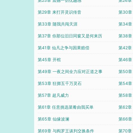
第25章 震撼一切优越感
第26章
第29章 来打开灵识传音
第30章
第33章 随我共闯天涯
第34章
第37章 你那位旧日同窗又是何来历
第38章
第41章 仙凡之争与因果赔偿
第42
第45章 开棺
第46
第49章 一夜之间全力应对正道之事
第50
第53章 狂掷五千万灵石
第54章
第57章 超凡威力
第58章
第61章 任意挑选菜肴由我买单
第62
第65章 仙缘波澜
第66章
第69章 与阎罗王谈判交换条件
第70章