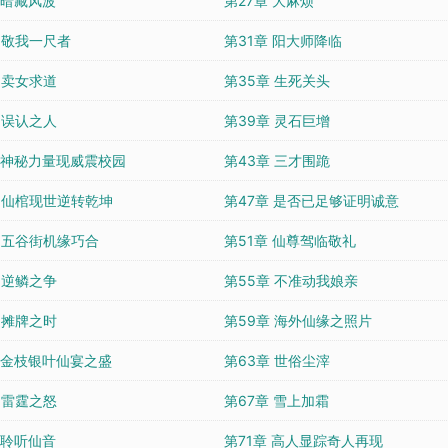
 暗藏风波
第27章 大麻烦
 敬我一尺者
第31章 阳大师降临
 卖女求道
第35章 生死关头
 误认之人
第39章 灵石巨增
章 神秘力量现威震校园
第43章 三才围跪
章 仙棺现世逆转乾坤
第47章 是否已足够证明诚意
章 五谷街机缘巧合
第51章 仙尊驾临敬礼
 逆鳞之争
第55章 不准动我娘亲
 摊牌之时
第59章 海外仙缘之照片
章 金枝银叶仙宴之盛
第63章 世俗尘滓
 雷霆之怒
第67章 雪上加霜
 聆听仙音
第71章 高人显踪奇人再现