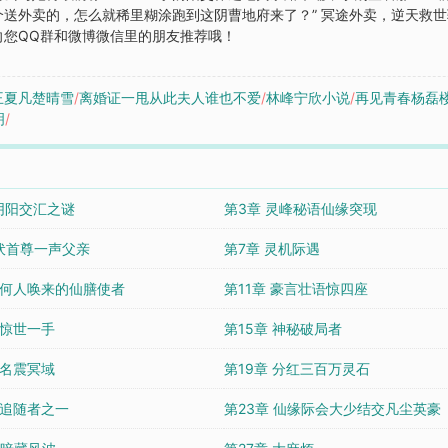
送外卖的，怎么就稀里糊涂跑到这阴曹地府来了？” 冥途外卖，逆天救
向您QQ群和微博微信里的朋友推荐哦！
王夏凡楚晴雪
/
离婚证一甩从此夫人谁也不爱
/
林峰宁欣小说
/
再见青春杨磊
明
/
 阴阳交汇之谜
第3章 灵峰秘语仙缘突现
 伏首尊一声父亲
第7章 灵机际遇
章 何人唤来的仙膳使者
第11章 豪言壮语惊四座
 惊世一手
第15章 神秘破局者
 名震冥域
第19章 分红三百万灵石
 追随者之一
第23章 仙缘际会大少结交凡尘英豪