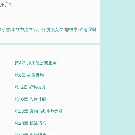
世骑手？
楼小雪
/
秦红衣沈书仇小说
/
异度荒尘
/
志怪书
/
许清宜谢
第4章 原来他是我胞弟
第8章 身份骤增
第12章 砰然破碎
第16章 入住其府
第20章 废物当归尘埃之处
第24章 机缘巧合