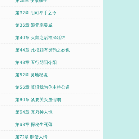
第28章 变故骤生
第32章 阴司举手之令
第36章 混元宗显威
第40章 灭鼠之后福泽延绵
第44章 此棺颇有灵韵之妙也
第48章 五行阴阳令阳
第52章 灵地秘境
第56章 莫惧我为你主持公道
第60章 紧要关头显懦弱
第64章 真乃神人也
第68章 探秘生死薄
第72章 赊借人情