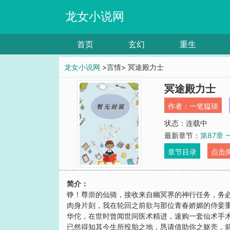
龙女小说网
首页
玄幻
重生
龙女小说网
>言情> 冥途殿力士
冥途殿力士
作者：
一笔韫琰
状态：连载中
最新章节：
第87章
章节目录
点击
简介：
铮！尊崇的仙骑，接收来自幽冥界的神行任务，务必
肉身片刻，我在轮回之前欲与那位青春娇媚的侍妾重
华佗，在世时曾闻世间医术精进，速购一套仙术手术
已然得知其今生所投胎之地，恳请借助你之躯壳，前