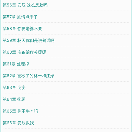
第56章 安辰 这么反差吗
第57章 剧情点来了
第58章 你要老婆不要
第59章 杨天你倒是说句话啊
第60章 准备治疗苏暖暖
第61章 处理掉
第62章 被秒了的林一和江泽
第63章 突变
第64章 拖延
第65章 你不牛＊吗
第66章 安辰救我