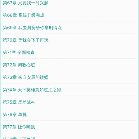
第67章 只要我一时兴起
第68章 系统升级完成
第69章 我去厨房给你拿剧情点
第70章 等我会飞了再玩
第71章 全面检查
第72章 调教心脏
第73章 来自安辰的馈赠
第74章 天下英雄真如过江之鲤
第75章 反差战神
第76章 单挑
第77章 让你嘴贱