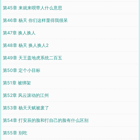
第45章 来就来呗带人什么意思
第46章 杨天 你们这样显得我很呆
第47章 换人换人
第48章 杨天 换人换人2
第49章 天王盖地虎系统二百五
第50章 定个小目标
第51章 被绑架
第52章 风云滚动的江州
第53章 杨天天赋被废了
第54章 打安辰的脸和打自己的脸有什么区别
第55章 别吃