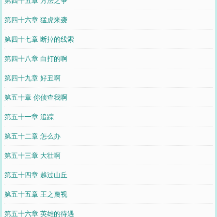
第四十五章 方法之争
第四十六章 猛虎来袭
第四十七章 断掉的线索
第四十八章 白打的啊
第四十九章 好丑啊
第五十章 你侦查我啊
第五十一章 追踪
第五十二章 怎么办
第五十三章 大壮啊
第五十四章 越过山丘
第五十五章 王之蔑视
第五十六章 英雄的待遇