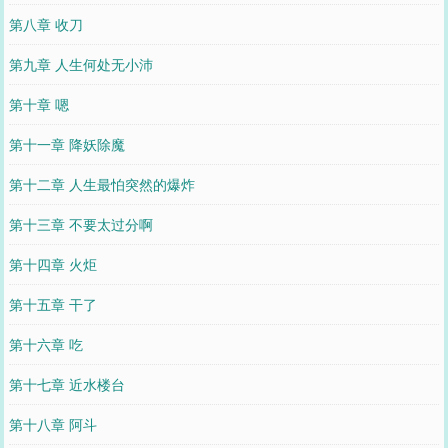
第八章 收刀
第九章 人生何处无小沛
第十章 嗯
第十一章 降妖除魔
第十二章 人生最怕突然的爆炸
第十三章 不要太过分啊
第十四章 火炬
第十五章 干了
第十六章 吃
第十七章 近水楼台
第十八章 阿斗