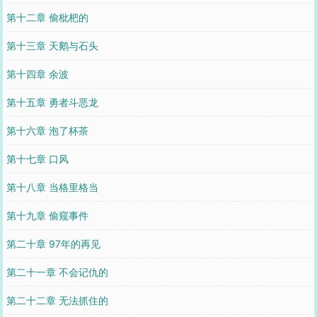
第十二章 偷枇杷的
第十三章 天鹅与石头
第十四章 余波
第十五章 勇者斗恶龙
第十六章 泡了杯茶
第十七章 口风
第十八章 当格里格当
第十九章 偷窥事件
第二十章 97年的再见
第二十一章 不会记仇的
第二十二章 无法抓住的