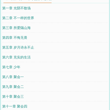
第一章 光阴不散场
第二章 不一样的世界
第三章 所爱隔山海
第四章 不悔无畏
第五章 岁月诗永不止
第六章 充实的生活
第七章 少年
第八章 聚会一
第九章 聚会二
第十章 聚会三
第十一章 聚会四