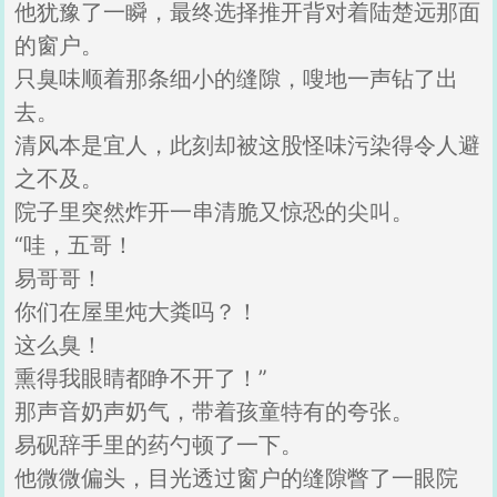
他犹豫了一瞬，最终选择推开背对着陆楚远那面
的窗户。
只臭味顺着那条细小的缝隙，嗖地一声钻了出
去。
清风本是宜人，此刻却被这股怪味污染得令人避
之不及。
院子里突然炸开一串清脆又惊恐的尖叫。
“哇，五哥！
易哥哥！
你们在屋里炖大粪吗？！
这么臭！
熏得我眼睛都睁不开了！”
那声音奶声奶气，带着孩童特有的夸张。
易砚辞手里的药勺顿了一下。
他微微偏头，目光透过窗户的缝隙瞥了一眼院