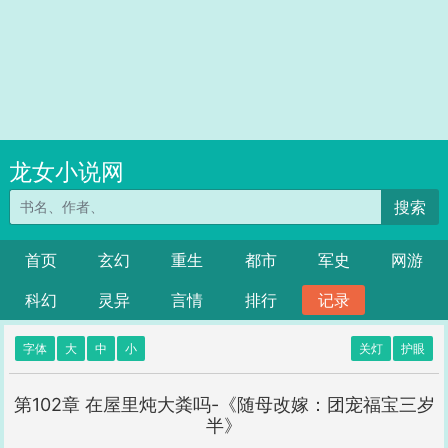
龙女小说网
搜索
首页
玄幻
重生
都市
军史
网游
科幻
灵异
言情
排行
记录
字体
大
中
小
关灯
护眼
第102章 在屋里炖大粪吗-《随母改嫁：团宠福宝三岁
半》