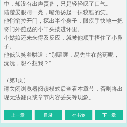
中，却没有出声责备，只是轻轻叹了口气。
陆楚晏眼睛一亮，嘴角扬起一抹狡黠的笑。
他悄悄拉开门，探出半个身子，眼疾手快地一把
将门外蹦跶的小丫头搂进怀里。
小姑娘还未来得及反应，就被他顺手捂住了小鼻
子。
他低头笑着哄道：“别嚷嚷，易先生在熬药呢，
沅沅，想不想我？”
（第1页）
请关闭浏览器阅读模式后查看本章节，否则将出
现无法翻页或章节内容丢失等现象。
上一章
目录
存书签
下一章