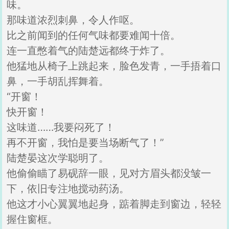
味。
那味道浓烈刺鼻，令人作呕。
比之前闻到的任何气味都要难闻十倍。
连一直憋着气的陆楚远都终于炸了。
他猛地从椅子上跳起来，脸色发青，一手捂着口
鼻，一手胡乱挥舞着。
“开窗！
快开窗！
这味道……我要闷死了！
再不开窗，我怕是要当场断气了！”
陆楚晏这次学聪明了。
他偷偷瞄了易砚辞一眼，见对方眉头都没皱一
下，依旧专注地搅动药汤。
他这才小心翼翼地起身，踮着脚走到窗边，轻轻
握住窗框。