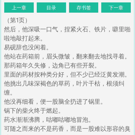
上一章
目录
存书签
下一章
（第1页）
然后，他深吸一口气，捏紧火石、铁片，噼里啪
啦地敲打起来。
易砚辞也没闲着。
他站在药箱前，眉头微皱，翻来翻去地找寻着。
那药箱年久失修，边角已有些开裂。
里面的药材按种类分好，但不少已经泛黄发潮。
他挑出几味深褐色的草药，叶片干枯，根须纠
缠。
他没再细看，便一股脑全扔进了锅里。
锅下的柴火终于燃起。
药水渐渐沸腾，咕嘟咕嘟地冒泡。
可随之而来的不是药香，而是一股难以形容的臭