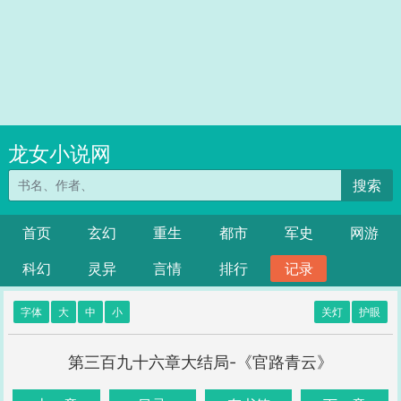
龙女小说网
搜索
首页
玄幻
重生
都市
军史
网游
科幻
灵异
言情
排行
记录
字体
大
中
小
关灯
护眼
第三百九十六章大结局-《官路青云》