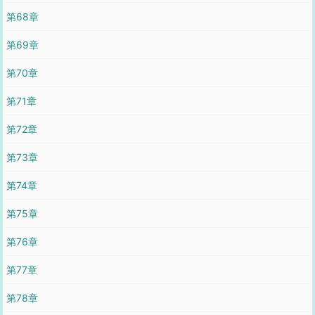
第68章
第69章
第70章
第71章
第72章
第73章
第74章
第75章
第76章
第77章
第78章