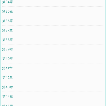
第34章
第35章
第36章
第37章
第38章
第39章
第40章
第41章
第42章
第43章
第44章
第45章