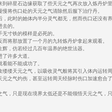
来到碎星石边缘获取了些天元之气再次放入炼丹炉
慢慢将伤口处的天元之气清除然后服下治疗丹。
后，此时的她体内半分灵气都无，然而伤口还没有
进去的。
手无寸铁的模样是必死的。
反而将那放置了一个月的九转炼丹炉拿起来观看。
生辉，仿若经过几百年温养的绝世法器。
进了许多大道。
就看能不能成功了。
收缕缕天元之气，以吸收灵气般将其引入体内运转
天元之气灼伤，甚至运转周天经脉时伤口加速愈合
之气，只是现在境界太低还是不能领悟天元之气，