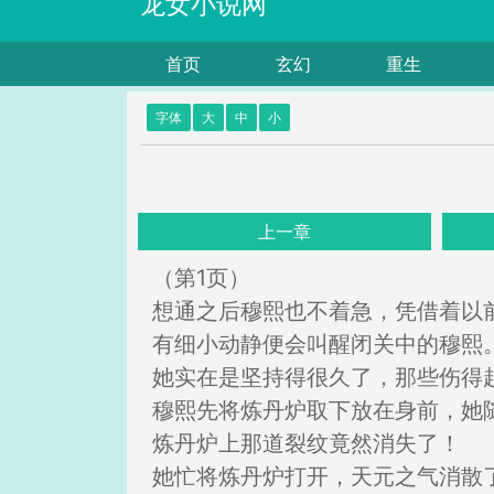
龙女小说网
首页
玄幻
重生
字体
大
中
小
上一章
（第1页）
想通之后穆熙也不着急，凭借着以
有细小动静便会叫醒闭关中的穆熙
她实在是坚持得很久了，那些伤得
穆熙先将炼丹炉取下放在身前，她
炼丹炉上那道裂纹竟然消失了！
她忙将炼丹炉打开，天元之气消散