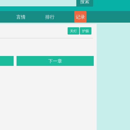
搜索
言情
排行
记录
关灯
护眼
下一章
。