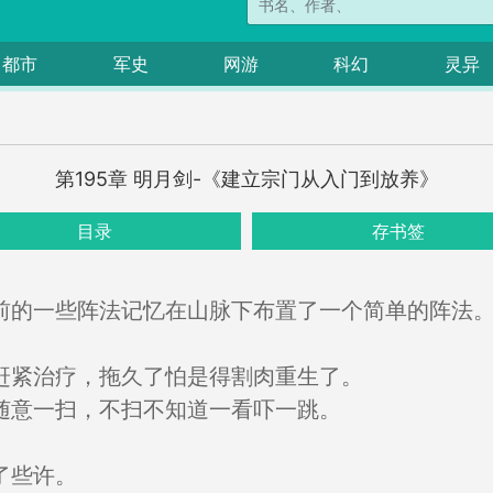
都市
军史
网游
科幻
灵异
第195章 明月剑-《建立宗门从入门到放养》
目录
存书签
前的一些阵法记忆在山脉下布置了一个简单的阵法
。
赶紧治疗，拖久了怕是得割肉重生了。
随意一扫，不扫不知道一看吓一跳。
了些许。