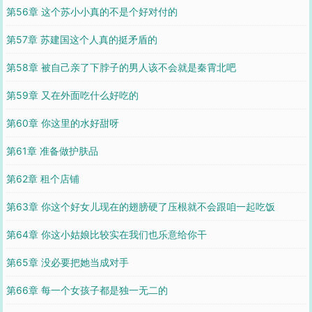
第56章 这个苏小小真的不是个好对付的
第57章 苏建国这个人真的挺矛盾的
第58章 被自己亲了下脖子的男人该不会就是秦霄北吧
第59章 又在外面吃什么好吃的
第60章 你这里的水好甜呀
第61章 准备做护肤品
第62章 租个店铺
第63章 你这个好女儿现在的翅膀硬了压根就不会跟咱一起吃饭
第64章 你这小姑娘比较实在我们也乐意给你干
第65章 没必要把她当成对手
第66章 每一个女孩子都是独一无二的