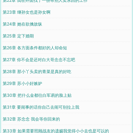
第22章 我在外面找了一份帮别人卖东西的工作
第23章 继孙女也是孙女啊
第24章 她在欲擒故纵
第25章 定下婚期
第26章 各方面条件都好的人却命短
第27章 你不会是还对白大哥念念不忘吧
第28章 那小丫头卖的青菜是真的好吃
第29章 苏小小好嫉妒
第30章 把什么金都往白军易的脸上贴
第31章 要闹事的话你自己去闹可别拉上我
第32章 苏念念 我会等你回来的
第33章 如果需要照顾战友的遗孀我觉得小小去也是可以的