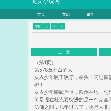
龙女小说网
首页
玄幻
重生
字体
大
中
小
上一章
（第1页）
第578章苍白的人
灰衣少年咬了咬牙，拳头上闪过氤
碰！
灰衣少年踉跄后退，跌倒在地，副
可是现在杜克要突进的是一个完全
仿佛之间，几年过去了，物是人非