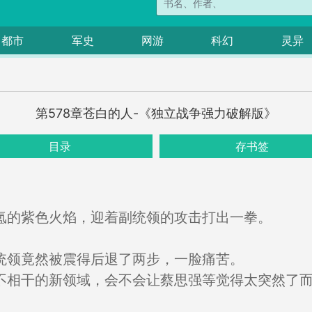
都市
军史
网游
科幻
灵异
第578章苍白的人-《独立战争强力破解版》
目录
存书签
氲的紫色火焰，迎着副统领的攻击打出一拳。
统领竟然被震得后退了两步，一脸痛苦。
不相干的新领域，会不会让蔡思强等觉得太突然了
。