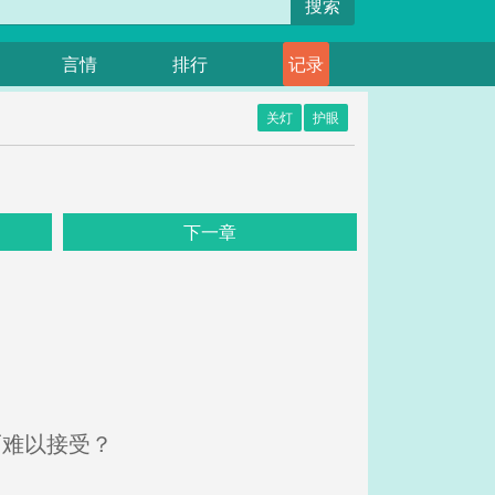
搜索
言情
排行
记录
关灯
护眼
下一章
而难以接受？