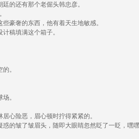
朝廷的还有那个老倔头韩忠彦。
。
这些豪奢的东西，他有着天生地敏感。
设计稿填满这个箱子。
空的。
球场。
林居心险恶，眉心顿时拧得紧紧的。
疑惑的皱了皱眉头，随即大眼睛忽然眨了一眨，嘿