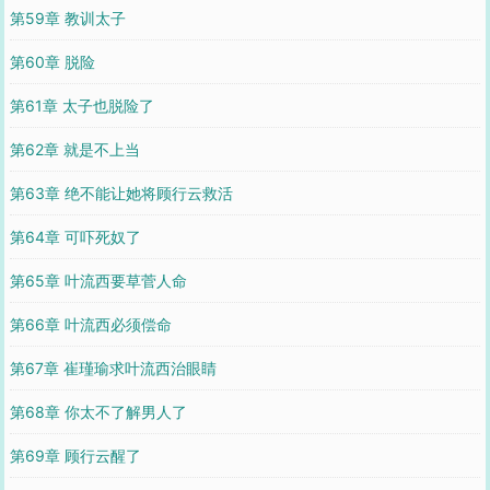
第59章 教训太子
第60章 脱险
第61章 太子也脱险了
第62章 就是不上当
第63章 绝不能让她将顾行云救活
第64章 可吓死奴了
第65章 叶流西要草菅人命
第66章 叶流西必须偿命
第67章 崔瑾瑜求叶流西治眼睛
第68章 你太不了解男人了
第69章 顾行云醒了