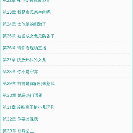
第22章 死也要拉你做垫背
第23章 我是秦氏亲生的吗
第24章 太他娘的刺激了
第25章 被当成女色鬼防备了
第26章 请你看现场直播
第27章 快放开我的女儿
第28章 你不是守寡
第29章 前提是你们别来惹我
第30章 她是热门话题
第31章 冷酷宸王抢小儿玩具
第32章 你要监视我
第33章 明珠公主