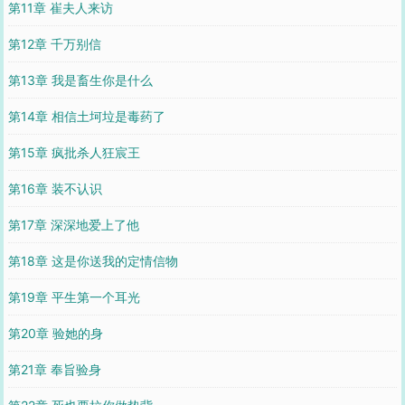
第11章 崔夫人来访
第12章 千万别信
第13章 我是畜生你是什么
第14章 相信土坷垃是毒药了
第15章 疯批杀人狂宸王
第16章 装不认识
第17章 深深地爱上了他
第18章 这是你送我的定情信物
第19章 平生第一个耳光
第20章 验她的身
第21章 奉旨验身