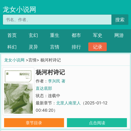
龙女小说网
搜索
首页
玄幻
重生
都市
军史
网游
科幻
灵异
言情
排行
记录
龙女小说网
>言情> 杨河村诗记
杨河村诗记
作者：
李兴民 著
直达底部
状态：连载中
最新章节：
北里人南里人
（2025-01-12
00:46:20）
章节目录
点击阅读