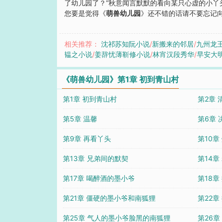
了幼儿园了？”秋意闻言默默的看向某只心虚的小丫
您要是觉得《
萌兽幼儿园
》还不错的话请不要忘记
相关推荐：
沈祁苏知阮小说
/
新搬来的邻居
/
九州龙
韫之小说
/
姜辞忧薄靳修小说
/
林宵汉段秀华
/
早安大
《萌兽幼儿园》第1章 初到青山村
第1章 初到青山村
第2章
第5章 温馨
第6章 
第9章 再看丫头
第10章
第13章 兄弟间的默契
第14章
第17章 喝醉酒的墨小爷
第18章
第21章 僵硬的墨小爷和南狐狸
第22章
第25章 气人的墨小爷脸黑的南狐狸
第26章