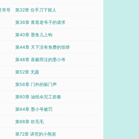
意哥哥
第32章 住手刀下留人
第36章 青茗老爷子的请求
第40章 墨鱼儿上钩
第44章 天下没有免费的馅饼
第48章 喜极而泣的墨小爷
第52章 无题
第56章 门外的敲门声
第60章 油纸伞完工前奏
第64章 墨小爷被罚
第68章 吹毛毛
第72章 讲究的小熊崽