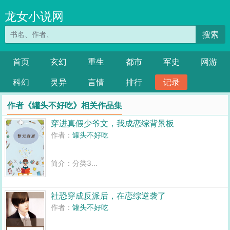
龙女小说网
搜索
首页
玄幻
重生
都市
军史
网游
科幻
灵异
言情
排行
记录
作者《罐头不好吃》相关作品集
穿进真假少爷文，我成恋综背景板
作者：
罐头不好吃
简介：分类3...
社恐穿成反派后，在恋综逆袭了
作者：
罐头不好吃