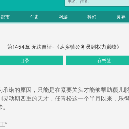
都市
军史
网游
科幻
灵异
第1454章 无法自证-《从乡镇公务员到权力巅峰》
目录
存书签
为承诺的原因，只能是在紧要关头才能够帮助颖儿
到灵动期四重的天才，任青松这一个半月以来，乐
步。
工”