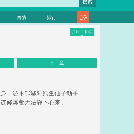
搜索
言情
排行
记录
关灯
护眼
下一章
脱身，还不能够对鳄鱼仙子动手。
得连修炼都无法静下心来。