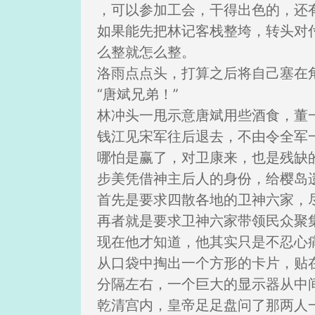
，可以参加工会，干得出色的，还
如果能先把林记客栈整垮，转头对
么整就怎么整。
洛雨点点头，打算之后将自己塞在
“唐斌兄弟！”
林冲头一甩示意唐斌用些酒食，董
钱江见宋军往后退去，不由令全军
哪怕是赢了，对卫康来，也是残缺
步美凭借神主后人的身份，给樱岛
首先是要求四散各地的卫神六家，
再者就是要求卫神六家带领民众聚
现在他才知道，他其实只是不忍心
从口袋中掏出一个方形的卡片，贴
分隔左右，一个巨大的显示器从中
乾清宫内，皇帝足足盘问了那两人