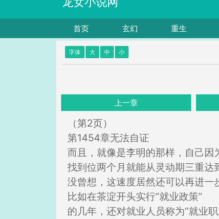
龙女小说网
首页
玄幻
重生
字体
大
中
小
上一章
（第2页）
第1454章无法自证
而且，就像是李明的那样，自己因
找到位两个月就能从灵动期三重达
没曾想，这速度居然还可以再进一
比如在茶淀开头实行“就业政策”
的几年，还对就业人员称为“就业职