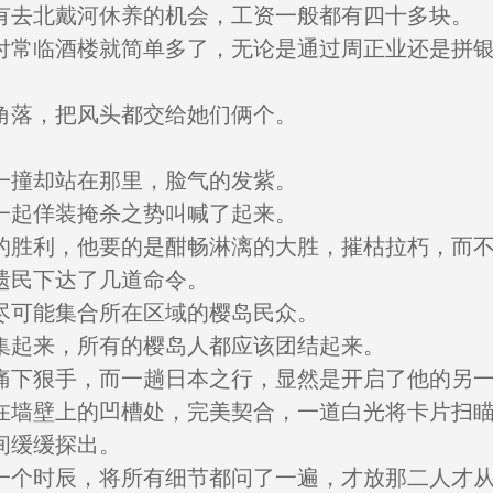
有去北戴河休养的机会，工资一般都有四十多块。
付常临酒楼就简单多了，无论是通过周正业还是拼
角落，把风头都交给她们俩个。
一撞却站在那里，脸气的发紫。
一起佯装掩杀之势叫喊了起来。
的胜利，他要的是酣畅淋漓的大胜，摧枯拉朽，而
遗民下达了几道命令。
尽可能集合所在区域的樱岛民众。
集起来，所有的樱岛人都应该团结起来。
痛下狠手，而一趟日本之行，显然是开启了他的另
在墙壁上的凹槽处，完美契合，一道白光将卡片扫
间缓缓探出。
一个时辰，将所有细节都问了一遍，才放那二人才